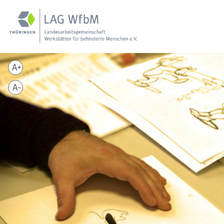
A+
A-