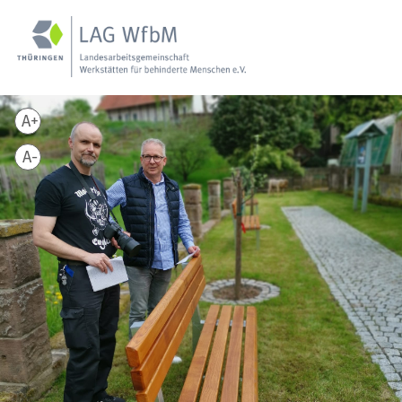
A+
A-