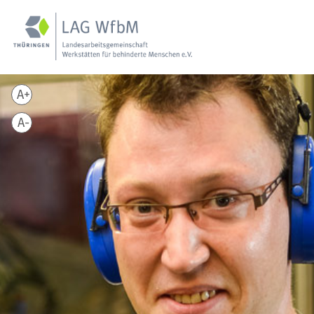
A+
A-