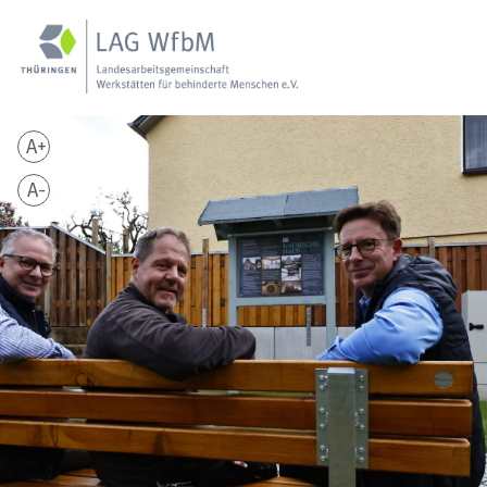
A+
A-